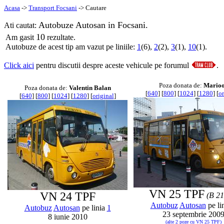
Acasa
->
Transport Focsani
-> Cautare
Autobuze Autosan in Focsani.
Ati cautat:
10
Am gasit
rezultate.
Autobuze de acest tip am vazut pe liniile:
1
(6),
2
(2),
3
(1),
10
(1).
Click aici
pentru discutii despre aceste vehicule pe forumul
.
Poza donata de:
Mario
Poza donata de:
Valentin Balan
[
640
] [
800
] [
1024
] [
1280
] [
or
[
640
] [
800
] [
1024
] [
1280
] [
original
]
VN 25 TPF
VN 24 TPF
(B 2
Autobuz
Autosan
pe li
Autobuz
Autosan
pe linia
1
23 septembrie 200
8 iunie 2010
(alte 2 poze cu VN 25 TPF)