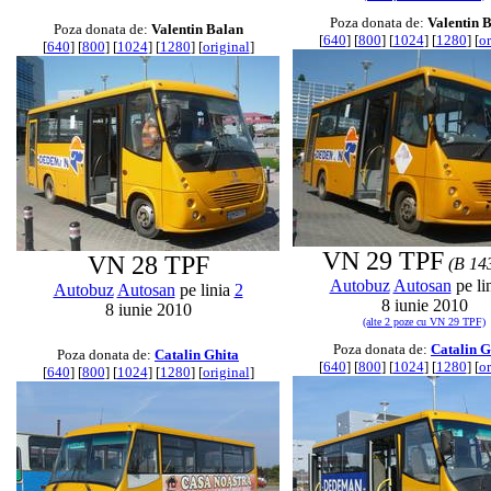
Poza donata de:
Valentin 
Poza donata de:
Valentin Balan
[
640
] [
800
] [
1024
] [
1280
] [
or
[
640
] [
800
] [
1024
] [
1280
] [
original
]
VN 29 TPF
VN 28 TPF
(B 14
Autobuz
Autosan
pe li
Autobuz
Autosan
pe linia
2
8 iunie 2010
8 iunie 2010
(alte 2 poze cu VN 29 TPF)
Poza donata de:
Catalin G
Poza donata de:
Catalin Ghita
[
640
] [
800
] [
1024
] [
1280
] [
or
[
640
] [
800
] [
1024
] [
1280
] [
original
]