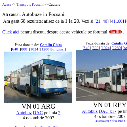
Acasa
->
Transport Focsani
-> Cautare
Autobuze in Focsani.
Ati cautat:
68
1 la 20
Am gasit
rezultate; afisez de la
. Vezi si [
21..40
] [
41..60
] [
Click aici
pentru discutii despre aceste vehicule pe forumul
.
Poza donata de:
Catalin G
Poza donata de:
Catalin Ghita
[
640
] [
800
] [
1024
] [
1280
] [
or
[
640
] [
800
] [
1024
] [
1280
] [
original
]
VN 01 REY
VN 01 ARG
Autobuz
DAC x17
pe li
Autobuz
DAC
pe linia
2
4 octombrie 2007
4 octombrie 2007
(alta poza cu VN 01 REY)