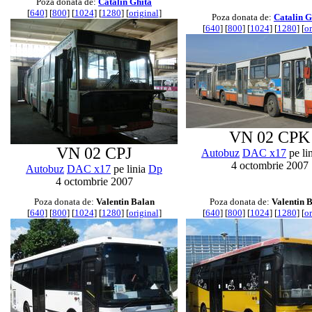
Poza donata de:
Catalin Ghita
[
640
] [
800
] [
1024
] [
1280
] [
original
]
Poza donata de:
Catalin G
[
640
] [
800
] [
1024
] [
1280
] [
or
VN 02 CPK
VN 02 CPJ
Autobuz
DAC x17
pe li
4 octombrie 2007
Autobuz
DAC x17
pe linia
Dp
4 octombrie 2007
Poza donata de:
Valentin Balan
Poza donata de:
Valentin 
[
640
] [
800
] [
1024
] [
1280
] [
original
]
[
640
] [
800
] [
1024
] [
1280
] [
or