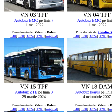
VN 03 TPF
VN 04 TPF
Autobuz
BMC
pe linia
7
Autobuz
BMC
pe lin
11 mai 2022
11 mai 2022
Poza donata de:
Valentin Balan
Poza donata de:
Catalin G
[
640
] [
800
] [
1024
] [
1280
] [
original
]
[
640
] [
800
] [
1024
] [
1280
] [
or
VN 15 TPF
VN 18 DA
Autobuz
ZTE
pe linia
3
Autobuz
Ikarus
pe lini
29 martie 2024
4 octombrie 2007
Poza donata de:
Valentin Balan
Poza donata de:
Valentin 
[
640
] [
800
] [
1024
] [
1280
] [
original
]
[
640
] [
800
] [
1024
] [
1280
] [
or